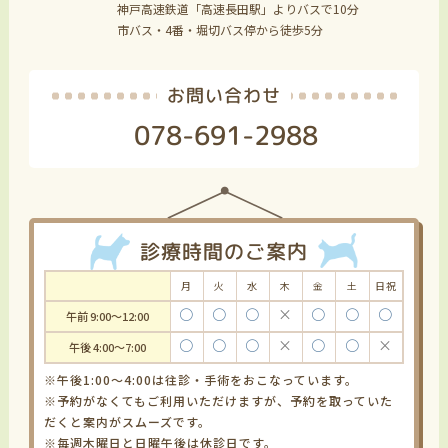
神戸高速鉄道「高速長田駅」よりバスで10分
市バス・4番・堀切バス停から徒歩5分
お問い合わせ
078-691-2988
診療時間のご案内
月
火
水
木
金
土
日祝
〇
〇
〇
×
〇
〇
〇
午前 9:00～12:00
〇
〇
〇
×
〇
〇
×
午後 4:00～7:00
※午後1:00～4:00は往診・手術をおこなっています。
※予約がなくてもご利用いただけますが、予約を取っていた
だくと案内がスムーズです。
※毎週木曜日と日曜午後は休診日です。