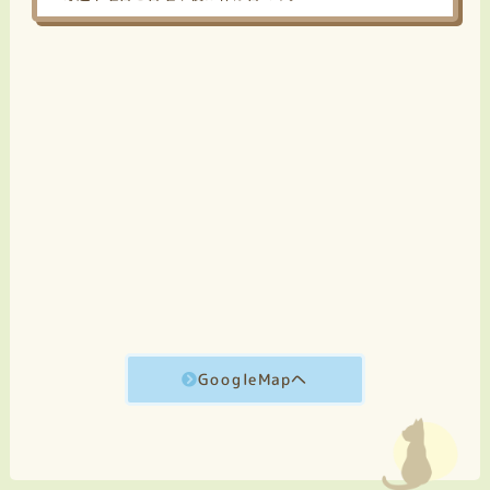
GoogleMapへ