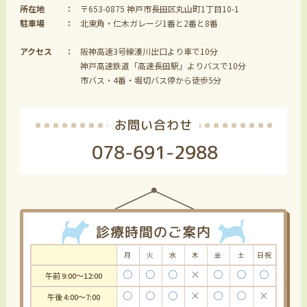
所在地
〒653-0875 神戸市長田区丸山町1丁目10-1
駐車場
北東角・仁木ガレージ1番と2番と8番
アクセス
阪神高速3号線湊川出口より車で10分
神戸高速鉄道「高速長田駅」よりバスで10分
市バス・4番・堀切バス停から徒歩5分
お問い合わせ
078-691-2988
診療時間のご案内
月
火
水
木
金
土
日祝
〇
〇
〇
×
〇
〇
〇
午前 9:00～12:00
〇
〇
〇
×
〇
〇
×
午後 4:00～7:00