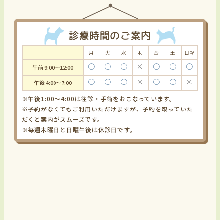
診療時間のご案内
月
火
水
木
金
土
日祝
〇
〇
〇
×
〇
〇
〇
午前 9:00～12:00
〇
〇
〇
×
〇
〇
×
午後 4:00～7:00
※午後1:00～4:00は往診・手術をおこなっています。
※予約がなくてもご利用いただけますが、予約を取っていた
だくと案内がスムーズです。
※毎週木曜日と日曜午後は休診日です。