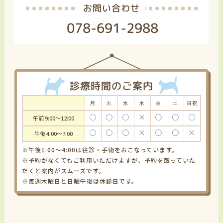
お問い合わせ
078-691-2988
診療時間のご案内
月
火
水
木
金
土
日祝
〇
〇
〇
×
〇
〇
〇
午前 9:00～12:00
〇
〇
〇
×
〇
〇
×
午後 4:00～7:00
※午後1:00～4:00は往診・手術をおこなっています。
※予約がなくてもご利用いただけますが、予約を取っていた
だくと案内がスムーズです。
※毎週木曜日と日曜午後は休診日です。