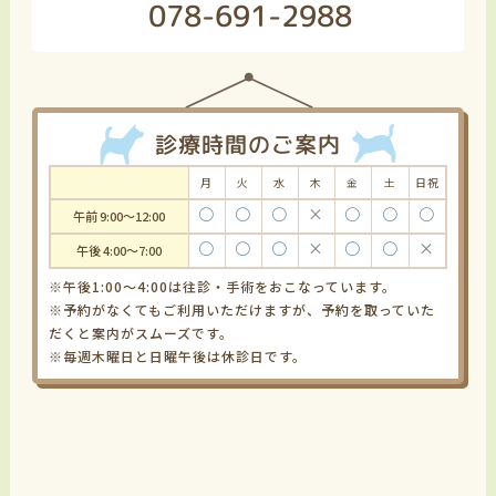
078-691-2988
診療時間のご案内
月
火
水
木
金
土
日祝
〇
〇
〇
×
〇
〇
〇
午前 9:00～12:00
〇
〇
〇
×
〇
〇
×
午後 4:00～7:00
※午後1:00～4:00は往診・手術をおこなっています。
※予約がなくてもご利用いただけますが、予約を取っていた
だくと案内がスムーズです。
※毎週木曜日と日曜午後は休診日です。