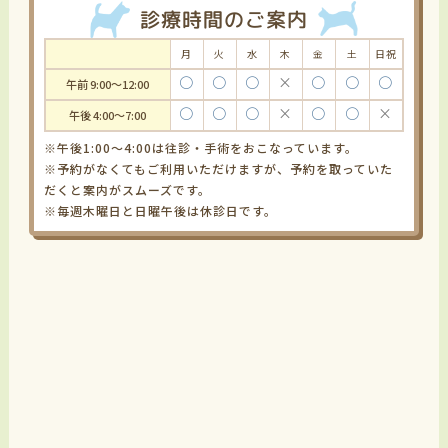
診療時間のご案内
月
火
水
木
金
土
日祝
〇
〇
〇
×
〇
〇
〇
午前 9:00～12:00
〇
〇
〇
×
〇
〇
×
午後 4:00～7:00
※午後1:00～4:00は往診・手術をおこなっています。
※予約がなくてもご利用いただけますが、予約を取っていた
だくと案内がスムーズです。
※毎週木曜日と日曜午後は休診日です。