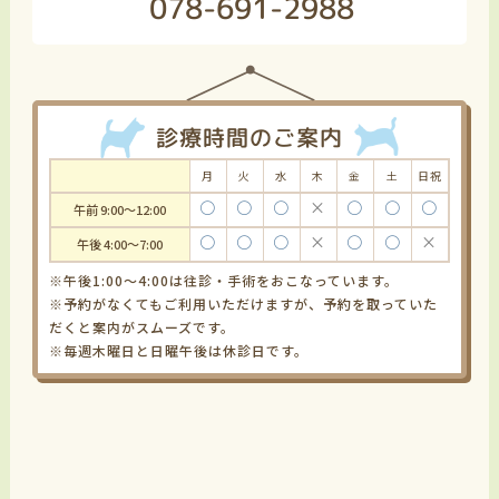
078-691-2988
診療時間のご案内
月
火
水
木
金
土
日祝
〇
〇
〇
×
〇
〇
〇
午前 9:00～12:00
〇
〇
〇
×
〇
〇
×
午後 4:00～7:00
※午後1:00～4:00は往診・手術をおこなっています。
※予約がなくてもご利用いただけますが、予約を取っていた
だくと案内がスムーズです。
※毎週木曜日と日曜午後は休診日です。