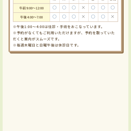
〇
〇
〇
×
〇
〇
〇
午前 9:00～12:00
〇
〇
〇
×
〇
〇
×
午後 4:00～7:00
※午後1:00～4:00は往診・手術をおこなっています。
※予約がなくてもご利用いただけますが、予約を取っていた
だくと案内がスムーズです。
※毎週木曜日と日曜午後は休診日です。