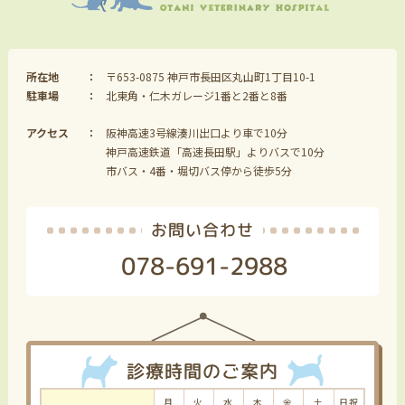
所在地
〒653-0875 神戸市長田区丸山町1丁目10-1
駐車場
北東角・仁木ガレージ1番と2番と8番
アクセス
阪神高速3号線湊川出口より車で10分
神戸高速鉄道「高速長田駅」よりバスで10分
市バス・4番・堀切バス停から徒歩5分
お問い合わせ
078-691-2988
診療時間のご案内
月
火
水
木
金
土
日祝